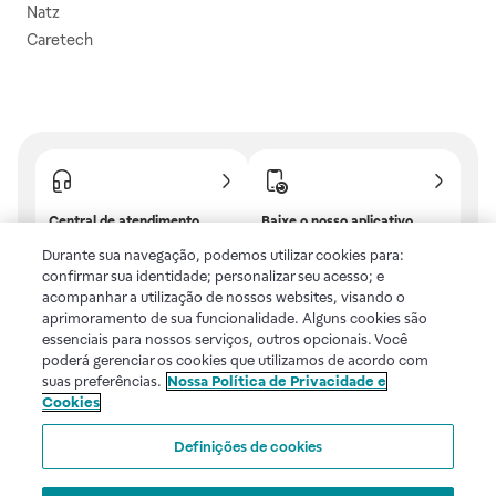
Natz
Caretech
Central de atendimento
Baixe o nosso aplicativo
Confira as dúvidas mais
E tenha descontos e
Durante sua navegação, podemos utilizar cookies para:
frequentes ou fale com a
benefícios exclusivos!
confirmar sua identidade; personalizar seu acesso; e
gente.
acompanhar a utilização de nossos websites, visando o
aprimoramento de sua funcionalidade. Alguns cookies são
essenciais para nossos serviços, outros opcionais. Você
poderá gerenciar os cookies que utilizamos de acordo com
Uma empresa
suas preferências.
Nossa Política de Privacidade e
Cookies
Voltar ao topo
Definições de cookies