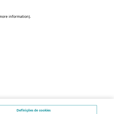
 more information)
.
Definições de cookies