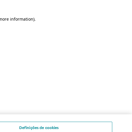
 more information)
.
Definições de cookies