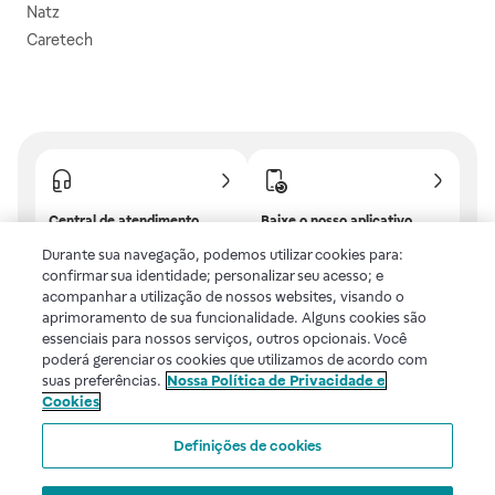
Natz
Caretech
Central de atendimento
Baixe o nosso aplicativo
Confira as dúvidas mais
E tenha descontos e
Durante sua navegação, podemos utilizar cookies para:
frequentes ou fale com a
benefícios exclusivos!
confirmar sua identidade; personalizar seu acesso; e
gente.
acompanhar a utilização de nossos websites, visando o
aprimoramento de sua funcionalidade. Alguns cookies são
essenciais para nossos serviços, outros opcionais. Você
poderá gerenciar os cookies que utilizamos de acordo com
Uma empresa
suas preferências.
Nossa Política de Privacidade e
Cookies
Voltar ao topo
Definições de cookies