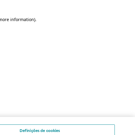
 more information)
.
Definições de cookies