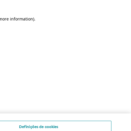
 more information)
.
Definições de cookies