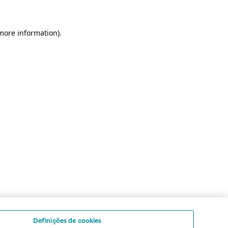
 more information)
.
Definições de cookies