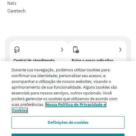
Natz
Caretech
Central de atendimento
Baixe o nosso aplicativo
Confira as dúvidas mais
E tenha descontos e
Durante sua navegação, podemos utilizar cookies para:
frequentes ou fale com a
benefícios exclusivos!
confirmar sua identidade; personalizar seu acesso; e
gente.
acompanhar a utilização de nossos websites, visando o
aprimoramento de sua funcionalidade. Alguns cookies são
essenciais para nossos serviços, outros opcionais. Você
poderá gerenciar os cookies que utilizamos de acordo com
Uma empresa
suas preferências.
Nossa Política de Privacidade e
Cookies
Voltar ao topo
Definições de cookies