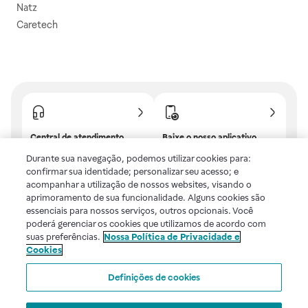
Natz
Caretech
Central de atendimento
Baixe o nosso aplicativo
Confira as dúvidas mais
E tenha descontos e
Durante sua navegação, podemos utilizar cookies para:
frequentes ou fale com a
benefícios exclusivos!
confirmar sua identidade; personalizar seu acesso; e
gente.
acompanhar a utilização de nossos websites, visando o
aprimoramento de sua funcionalidade. Alguns cookies são
essenciais para nossos serviços, outros opcionais. Você
poderá gerenciar os cookies que utilizamos de acordo com
Uma empresa
suas preferências.
Nossa Política de Privacidade e
Cookies
Voltar ao topo
Definições de cookies