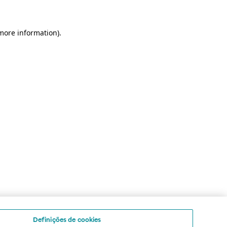
 more information)
.
Definições de cookies