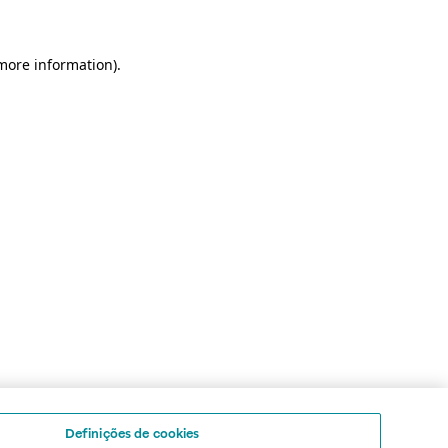
 more information)
.
Definições de cookies