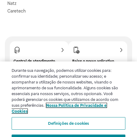
Natz
Caretech
Central de atendimento
Baixe o nosso aplicativo
Confira as dúvidas mais
E tenha descontos e
Durante sua navegação, podemos utilizar cookies para:
frequentes ou fale com a
benefícios exclusivos!
confirmar sua identidade; personalizar seu acesso; e
gente.
acompanhar a utilização de nossos websites, visando o
aprimoramento de sua funcionalidade. Alguns cookies são
essenciais para nossos serviços, outros opcionais. Você
poderá gerenciar os cookies que utilizamos de acordo com
Uma empresa
suas preferências.
Nossa Política de Privacidade e
Cookies
Voltar ao topo
Definições de cookies