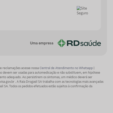
Uma empresa
os e reclamações acesse nossa
Central de Atendimento no Whatsapp
|
ão devem ser usadas para automedicação e não substituem, em hipótese
mento adequado. Ao persistirem os sintomas, um médico deverá ser
isa.gov.br . A Raia Drogasil SA trabalha com as tecnologias mais avançadas
sil SA. Todos os pedidos efetuados estão sujeitos à confirmação da