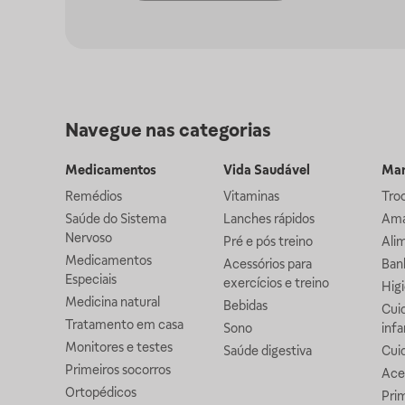
Navegue nas categorias
Medicamentos
Vida Saudável
Mam
Remédios
Vitaminas
Troc
Saúde do Sistema
Lanches rápidos
Ama
Nervoso
Pré e pós treino
Alim
Medicamentos
Acessórios para
Banh
Especiais
exercícios e treino
Higi
Medicina natural
Bebidas
Cuid
Tratamento em casa
Sono
infa
Monitores e testes
Saúde digestiva
Cui
Primeiros socorros
Ace
Ortopédicos
Prim