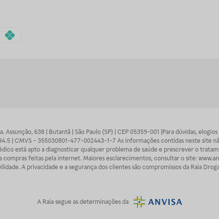
 Sra. Assunção, 638 | Butantã | São Paulo (SP) | CEP 05359-001 |Para dúvidas, elogi
7094.5 | CMVS - 355030801-477-002443-1-7 As informações contidas neste site n
médico está apto a diagnosticar qualquer problema de saúde e prescrever o trata
 compras feitas pela internet. Maiores esclarecimentos, consultar o site: www.anv
lidade. A privacidade e a segurança dos clientes são compromissos da Raia Droga
A
Raia
segue as determinações da