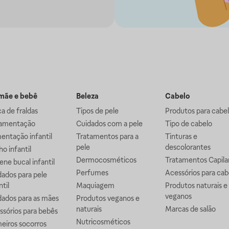
ãe e bebê
Beleza
Cabelo
a de fraldas
Tipos de pele
Produtos para cabe
mentação
Cuidados com a pele
Tipo de cabelo
entação infantil
Tratamentos para a
Tinturas e
pele
descolorantes
o infantil
Dermocosméticos
Tratamentos Capila
ene bucal infantil
Perfumes
Acessórios para cab
ados para pele
ntil
Maquiagem
Produtos naturais e
veganos
dados para as mães
Produtos veganos e
naturais
Marcas de salão
ssórios para bebês
Nutricosméticos
eiros socorros