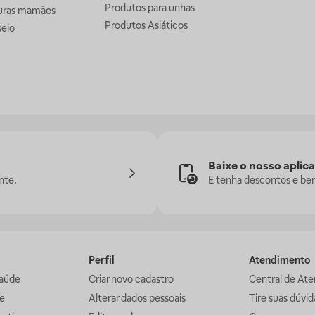
Produtos para unhas
uras mamães
Produtos Asiáticos
seio
Baixe o nosso aplica
nte.
E tenha descontos e ben
Perfil
Atendimento
aúde
Criar novo cadastro
Central de At
e
Alterar dados pessoais
Tire suas dúvi