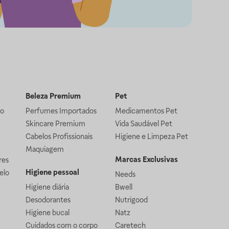
Beleza Premium
Pet
lo
Perfumes Importados
Medicamentos Pet
Skincare Premium
Vida Saudável Pet
Cabelos Profissionais
Higiene e Limpeza Pet
Maquiagem
Marcas Exclusivas
res
Higiene pessoal
elo
Needs
Higiene diária
Bwell
Desodorantes
Nutrigood
Higiene bucal
Natz
Cuidados com o corpo
Caretech