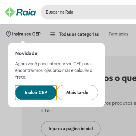
Farmácias
Insira seu CEP
Todas as categorias
Novidade
Agora você pode informar seu CEP para
encontrarmos lojas próximas e calcular o
Não encontramos o que
frete.
procurava.
Incluir CEP
Mais tarde
Mas, você pode conferir outros produtos 
site.
Ir para a página inicial