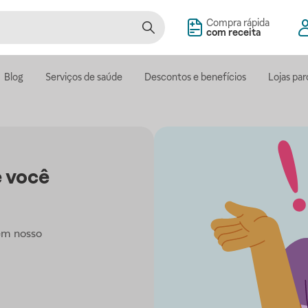
Compra rápida
com receita
Blog
Serviços de saúde
Descontos e benefícios
Lojas par
 você
em nosso