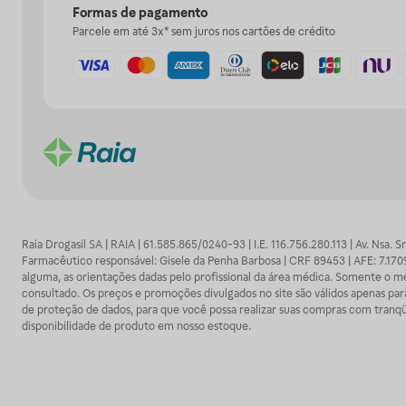
Formas de pagamento
Parcele em até 3x* sem juros nos cartões de crédito
Raia Drogasil SA | RAIA | 61.585.865/0240-93 | I.E. 116.756.280.113 | Av. Nsa.
Farmacêutico responsável: Gisele da Penha Barbosa | CRF 89453 | AFE: 7.1
alguma, as orientações dadas pelo profissional da área médica. Somente o 
consultado. Os preços e promoções divulgados no site são válidos apenas para
de proteção de dados, para que você possa realizar suas compras com tranqüi
disponibilidade de produto em nosso estoque.