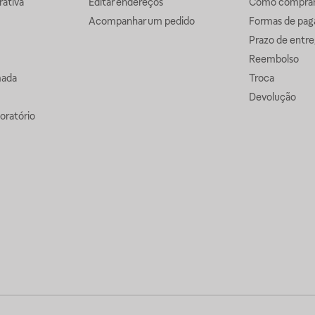
ativa
Editar endereços
Como comprar 
Acompanhar um pedido
Formas de pa
Prazo de entre
Reembolso
mada
Troca
Devolução
oratório