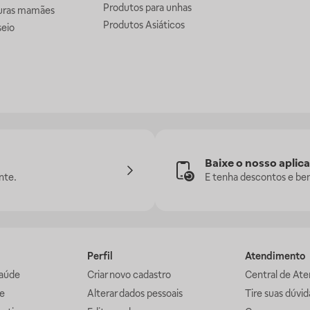
Produtos para unhas
uras mamães
Produtos Asiáticos
seio
Baixe o nosso aplica
nte.
E tenha descontos e ben
Perfil
Atendimento
aúde
Criar novo cadastro
Central de At
e
Alterar dados pessoais
Tire suas dúvi