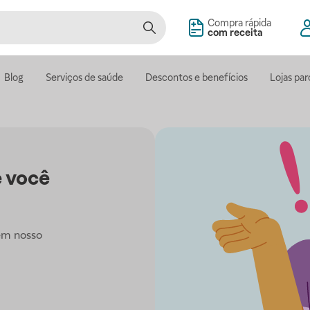
Compra rápida
com receita
Blog
Serviços de saúde
Descontos e benefícios
Lojas par
 você
em nosso