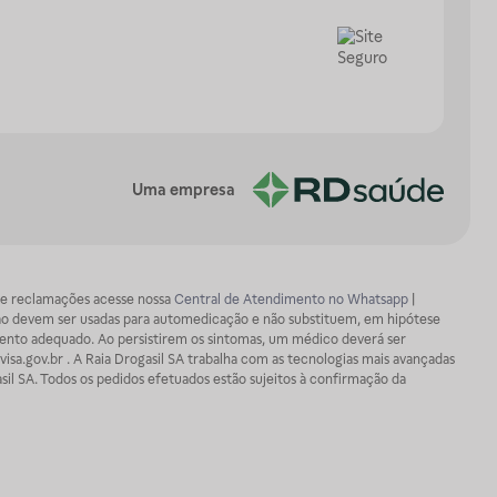
Uma empresa
os e reclamações acesse nossa
Central de Atendimento no Whatsapp
|
ão devem ser usadas para automedicação e não substituem, em hipótese
mento adequado. Ao persistirem os sintomas, um médico deverá ser
isa.gov.br . A Raia Drogasil SA trabalha com as tecnologias mais avançadas
sil SA. Todos os pedidos efetuados estão sujeitos à confirmação da