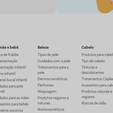
ãe e bebê
Beleza
Cabelo
a de fraldas
Tipos de pele
Produtos para cabe
mentação
Cuidados com a pele
Tipo de cabelo
entação infantil
Tratamentos para a
Tinturas e
pele
descolorantes
o infantil
Dermocosméticos
Tratamentos Capila
ene bucal infantil
Perfumes
Acessórios para cab
ados para pele
ntil
Maquiagem
Produtos naturais e
veganos
dados para as mães
Produtos veganos e
naturais
Marcas de salão
ssórios para bebês
Nutricosméticos
eiros socorros