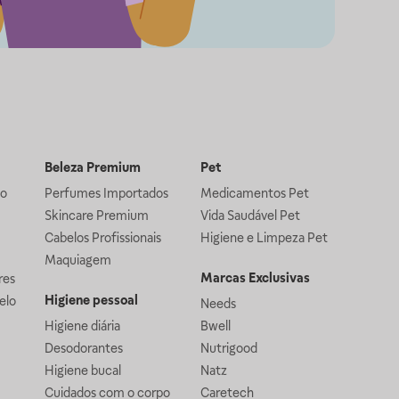
Beleza Premium
Pet
lo
Perfumes Importados
Medicamentos Pet
Skincare Premium
Vida Saudável Pet
Cabelos Profissionais
Higiene e Limpeza Pet
Maquiagem
Marcas Exclusivas
res
Higiene pessoal
elo
Needs
Higiene diária
Bwell
Desodorantes
Nutrigood
Higiene bucal
Natz
Cuidados com o corpo
Caretech