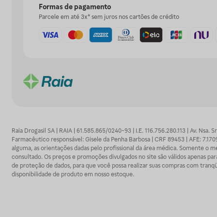
Formas de pagamento
Parcele em até 3x* sem juros nos cartões de crédito
Raia Drogasil SA | RAIA | 61.585.865/0240-93 | I.E. 116.756.280.113 | Av. Nsa.
Farmacêutico responsável: Gisele da Penha Barbosa | CRF 89453 | AFE: 7.1
alguma, as orientações dadas pelo profissional da área médica. Somente o 
consultado. Os preços e promoções divulgados no site são válidos apenas para
de proteção de dados, para que você possa realizar suas compras com tranqüi
disponibilidade de produto em nosso estoque.