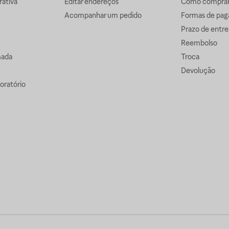
ativa
Editar endereços
Como comprar 
Acompanhar um pedido
Formas de pa
Prazo de entre
Reembolso
mada
Troca
Devolução
oratório