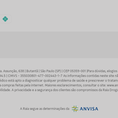
 Sra. Assunção, 638 | Butantã | São Paulo (SP) | CEP 05359-001 |Para dúvidas, elogi
7094.5 | CMVS - 355030801-477-002443-1-7 As informações contidas neste site n
médico está apto a diagnosticar qualquer problema de saúde e prescrever o trata
 compras feitas pela internet. Maiores esclarecimentos, consultar o site: www.anv
lidade. A privacidade e a segurança dos clientes são compromissos da Raia Droga
A
Raia
segue as determinações da