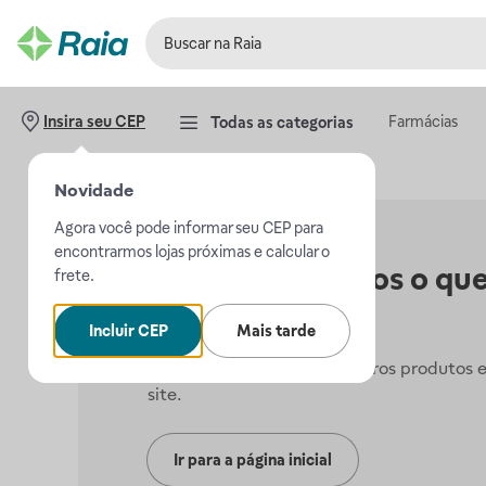
Farmácias
Insira seu CEP
Todas as categorias
Novidade
Agora você pode informar seu CEP para
encontrarmos lojas próximas e calcular o
Não encontramos o que
frete.
procurava.
Incluir CEP
Mais tarde
Mas, você pode conferir outros produtos 
site.
Ir para a página inicial