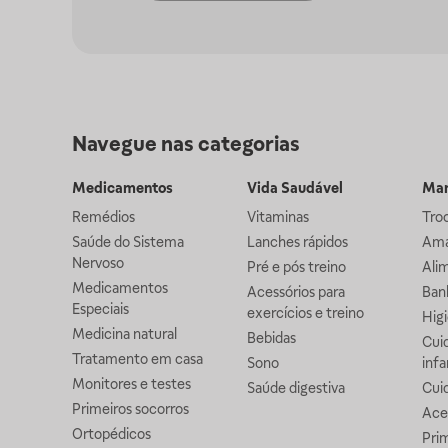
Navegue nas categorias
Medicamentos
Vida Saudável
Mam
Remédios
Vitaminas
Troc
Saúde do Sistema
Lanches rápidos
Ama
Nervoso
Pré e pós treino
Alim
Medicamentos
Acessórios para
Banh
Especiais
exercícios e treino
Higi
Medicina natural
Bebidas
Cuid
Tratamento em casa
Sono
infa
Monitores e testes
Saúde digestiva
Cui
Primeiros socorros
Ace
Ortopédicos
Prim