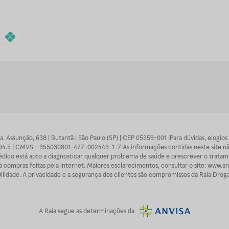
 Sra. Assunção, 638 | Butantã | São Paulo (SP) | CEP 05359-001 |Para dúvidas, elogi
7094.5 | CMVS - 355030801-477-002443-1-7 As informações contidas neste site n
médico está apto a diagnosticar qualquer problema de saúde e prescrever o trata
 compras feitas pela internet. Maiores esclarecimentos, consultar o site: www.anv
lidade. A privacidade e a segurança dos clientes são compromissos da Raia Droga
A
Raia
segue as determinações da