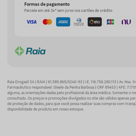
Formas de pagamento
Parcele em até 3x* sem juros nos cartões de crédito
Raia Drogasil SA | RAIA | 61.585.865/0240-93 | I.E. 116.756.280.113 | Av. Nsa.
Farmacêutico responsável: Gisele da Penha Barbosa | CRF 89453 | AFE: 7.1
alguma, as orientações dadas pelo profissional da área médica. Somente o 
consultado. Os preços e promoções divulgados no site são válidos apenas para
de proteção de dados, para que você possa realizar suas compras com tranqüi
disponibilidade de produto em nosso estoque.