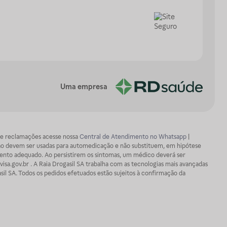
Uma empresa
os e reclamações acesse nossa
Central de Atendimento no Whatsapp
|
ão devem ser usadas para automedicação e não substituem, em hipótese
mento adequado. Ao persistirem os sintomas, um médico deverá ser
isa.gov.br . A Raia Drogasil SA trabalha com as tecnologias mais avançadas
sil SA. Todos os pedidos efetuados estão sujeitos à confirmação da