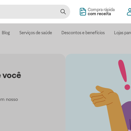
Compra rápida
com receita
Blog
Serviços de saúde
Descontos e benefícios
Lojas par
 você
em nosso