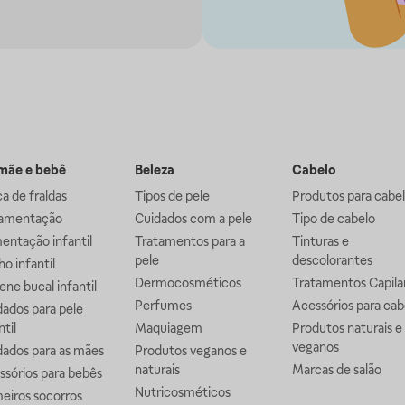
ãe e bebê
Beleza
Cabelo
a de fraldas
Tipos de pele
Produtos para cabe
mentação
Cuidados com a pele
Tipo de cabelo
entação infantil
Tratamentos para a
Tinturas e
pele
descolorantes
o infantil
Dermocosméticos
Tratamentos Capila
ene bucal infantil
Perfumes
Acessórios para cab
ados para pele
ntil
Maquiagem
Produtos naturais e
veganos
dados para as mães
Produtos veganos e
naturais
Marcas de salão
ssórios para bebês
Nutricosméticos
eiros socorros