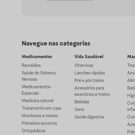
Navegue nas categorias
Medicamentos
Vida Saudável
Mam
Remédios
Vitaminas
Troc
Saúde do Sistema
Lanches rápidos
Ama
Nervoso
Pré e pós treino
Alim
Medicamentos
Acessórios para
Banh
Especiais
exercícios e treino
Higi
Medicina natural
Bebidas
Cuid
Tratamento em casa
Sono
infa
Monitores e testes
Saúde digestiva
Cui
Primeiros socorros
Ace
Ortopédicos
Prim