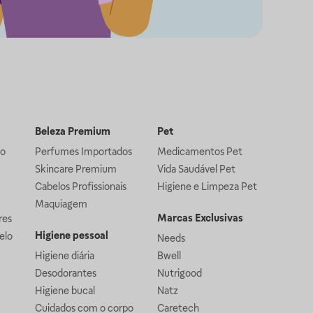
Beleza Premium
Pet
lo
Perfumes Importados
Medicamentos Pet
Skincare Premium
Vida Saudável Pet
Cabelos Profissionais
Higiene e Limpeza Pet
Maquiagem
Marcas Exclusivas
res
Higiene pessoal
elo
Needs
Higiene diária
Bwell
Desodorantes
Nutrigood
Higiene bucal
Natz
Cuidados com o corpo
Caretech