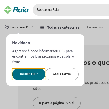
Farmácias
Insira seu CEP
Todas as categorias
Novidade
Agora você pode informar seu CEP para
encontrarmos lojas próximas e calcular o
Não encontramos o que
frete.
procurava.
Incluir CEP
Mais tarde
Mas, você pode conferir outros produtos 
site.
Ir para a página inicial