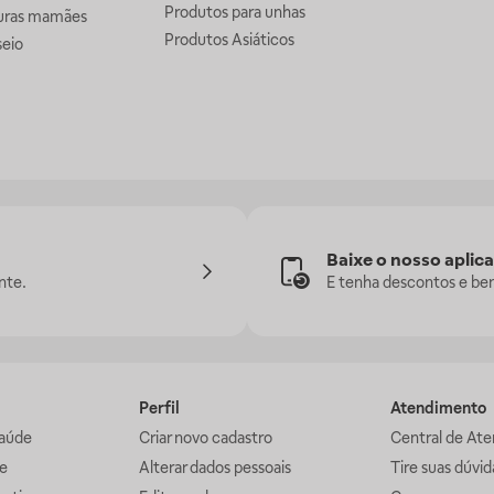
Produtos para unhas
uras mamães
Produtos Asiáticos
seio
Baixe o nosso aplica
nte.
E tenha descontos e ben
Perfil
Atendimento
aúde
Criar novo cadastro
Central de At
e
Alterar dados pessoais
Tire suas dúvi