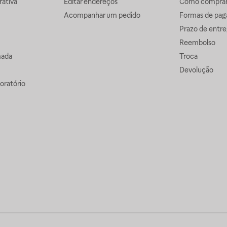
ativa
Editar endereços
Como comprar 
Acompanhar um pedido
Formas de pa
Prazo de entre
Reembolso
mada
Troca
Devolução
oratório