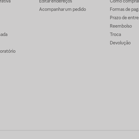
ativa
Editar endereços
Como comprar 
Acompanhar um pedido
Formas de pa
Prazo de entre
Reembolso
mada
Troca
Devolução
oratório