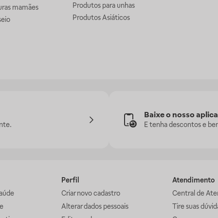
Produtos para unhas
uras mamães
Produtos Asiáticos
seio
Baixe o nosso aplica
nte.
E tenha descontos e ben
Perfil
Atendimento
aúde
Criar novo cadastro
Central de At
e
Alterar dados pessoais
Tire suas dúvi