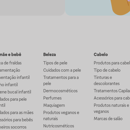
ãe e bebê
Beleza
Cabelo
a de fraldas
Tipos de pele
Produtos para cabe
mentação
Cuidados com a pele
Tipo de cabelo
entação infantil
Tratamentos para a
Tinturas e
pele
descolorantes
o infantil
Dermocosméticos
Tratamentos Capila
ene bucal infantil
Perfumes
Acessórios para cab
ados para pele
ntil
Maquiagem
Produtos naturais e
veganos
dados para as mães
Produtos veganos e
naturais
Marcas de salão
ssórios para bebês
Nutricosméticos
eiros socorros