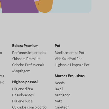
Beleza Premium
Pet
lo
Perfumes Importados
Medicamentos Pet
Skincare Premium
Vida Saudável Pet
Cabelos Profissionais
Higiene e Limpeza Pet
Maquiagem
Marcas Exclusivas
res
Higiene pessoal
elo
Needs
Higiene diária
Bwell
Desodorantes
Nutrigood
Higiene bucal
Natz
Cuidados com o corpo
Caretech