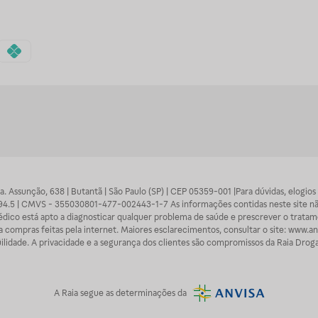
 Sra. Assunção, 638 | Butantã | São Paulo (SP) | CEP 05359-001 |Para dúvidas, elogi
7094.5 | CMVS - 355030801-477-002443-1-7 As informações contidas neste site n
médico está apto a diagnosticar qualquer problema de saúde e prescrever o trata
 compras feitas pela internet. Maiores esclarecimentos, consultar o site: www.anv
lidade. A privacidade e a segurança dos clientes são compromissos da Raia Droga
A
Raia
segue as determinações da