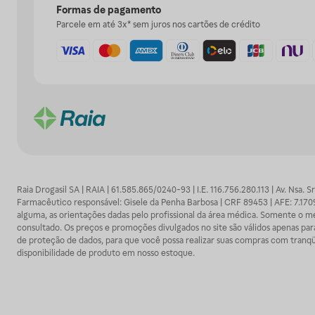
Formas de pagamento
Parcele em até 3x* sem juros nos cartões de crédito
Raia Drogasil SA | RAIA | 61.585.865/0240-93 | I.E. 116.756.280.113 | Av. Nsa.
Farmacêutico responsável: Gisele da Penha Barbosa | CRF 89453 | AFE: 7.1
alguma, as orientações dadas pelo profissional da área médica. Somente o 
consultado. Os preços e promoções divulgados no site são válidos apenas para
de proteção de dados, para que você possa realizar suas compras com tranqüi
disponibilidade de produto em nosso estoque.