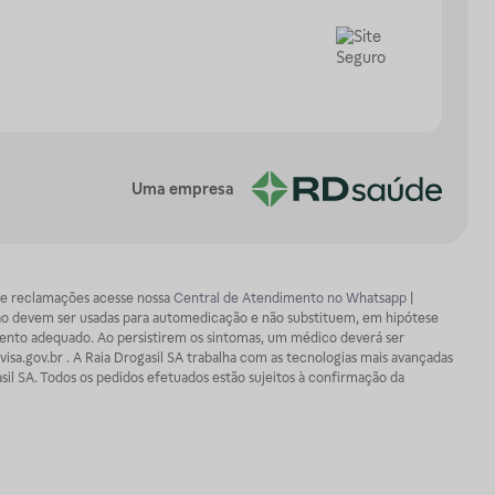
Uma empresa
os e reclamações acesse nossa
Central de Atendimento no Whatsapp
|
ão devem ser usadas para automedicação e não substituem, em hipótese
mento adequado. Ao persistirem os sintomas, um médico deverá ser
isa.gov.br . A Raia Drogasil SA trabalha com as tecnologias mais avançadas
sil SA. Todos os pedidos efetuados estão sujeitos à confirmação da