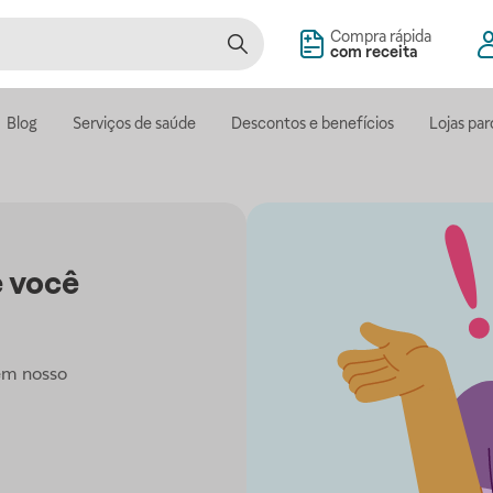
Compra rápida
com receita
Blog
Serviços de saúde
Descontos e benefícios
Lojas par
 você
em nosso