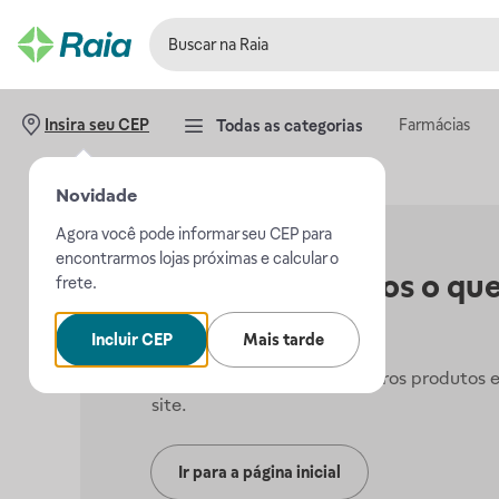
Farmácias
Insira seu CEP
Todas as categorias
Novidade
Agora você pode informar seu CEP para
encontrarmos lojas próximas e calcular o
Não encontramos o que
frete.
procurava.
Incluir CEP
Mais tarde
Mas, você pode conferir outros produtos 
site.
Ir para a página inicial