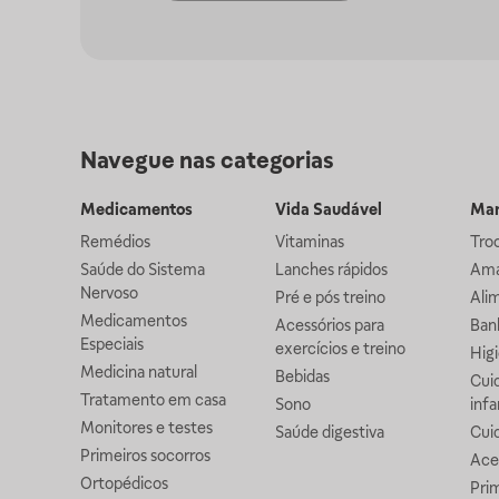
Navegue nas categorias
Medicamentos
Vida Saudável
Mam
Remédios
Vitaminas
Troc
Saúde do Sistema
Lanches rápidos
Ama
Nervoso
Pré e pós treino
Alim
Medicamentos
Acessórios para
Banh
Especiais
exercícios e treino
Higi
Medicina natural
Bebidas
Cuid
Tratamento em casa
Sono
infa
Monitores e testes
Saúde digestiva
Cui
Primeiros socorros
Ace
Ortopédicos
Prim