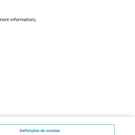
 more information)
.
Definições de cookies