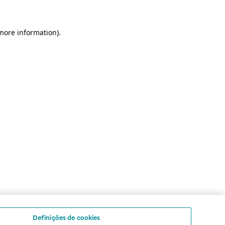
 more information)
.
Definições de cookies