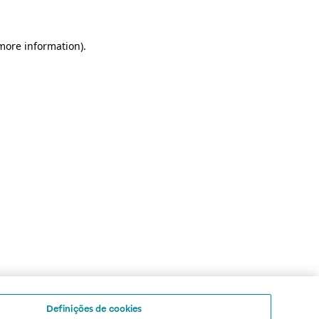
 more information)
.
Definições de cookies