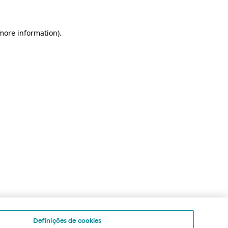
 more information)
.
Definições de cookies