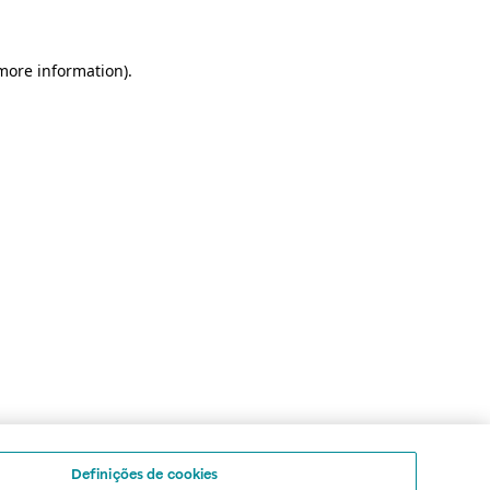
 more information)
.
Definições de cookies