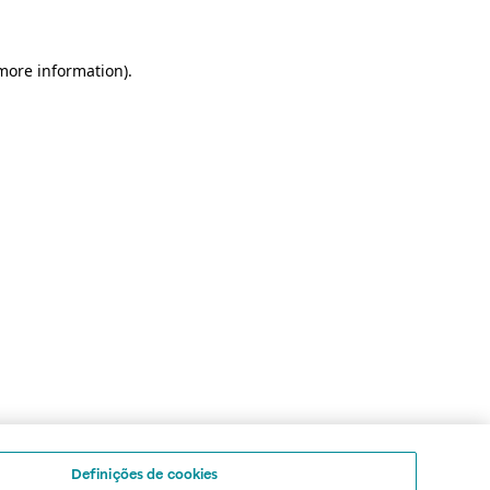
 more information)
.
Definições de cookies