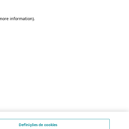
 more information)
.
Definições de cookies