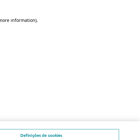
 more information)
.
Definições de cookies