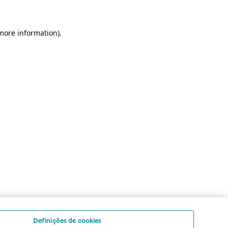
 more information)
.
Definições de cookies