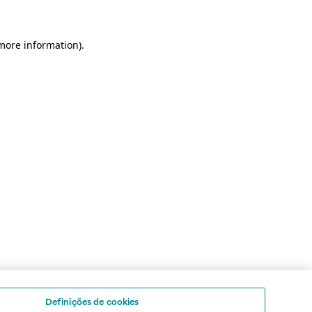
 more information)
.
Definições de cookies