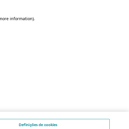
 more information)
.
Definições de cookies