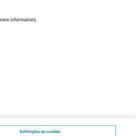
 more information)
.
Definições de cookies