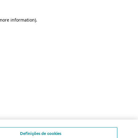
 more information)
.
Definições de cookies