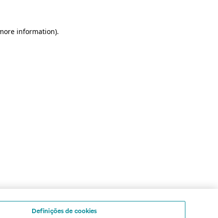
 more information)
.
Definições de cookies