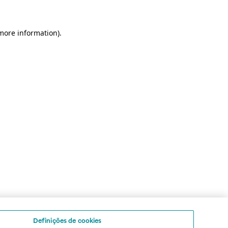
 more information)
.
Definições de cookies