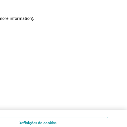
 more information)
.
Definições de cookies