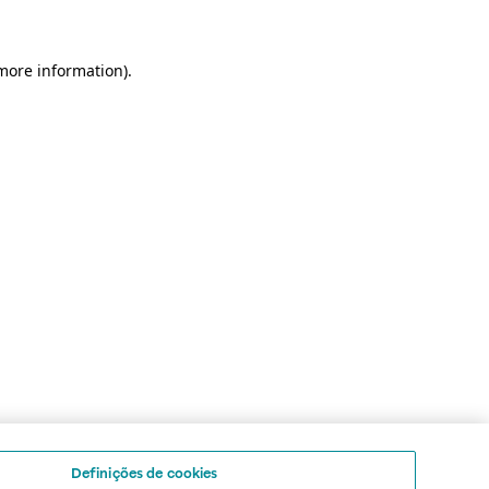
 more information)
.
Definições de cookies