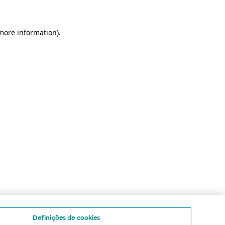
 more information)
.
Definições de cookies