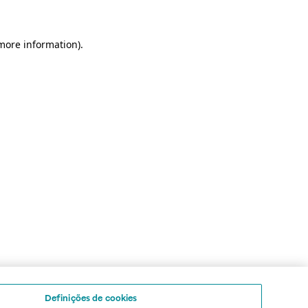
 more information)
.
Definições de cookies