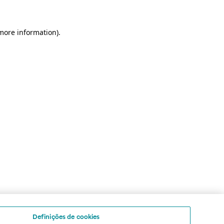
 more information)
.
Definições de cookies