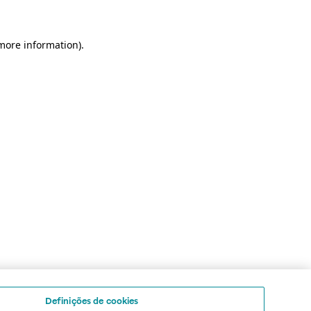
 more information)
.
Definições de cookies