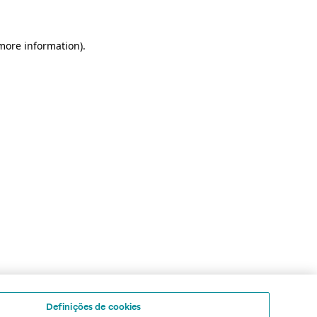
 more information)
.
Definições de cookies