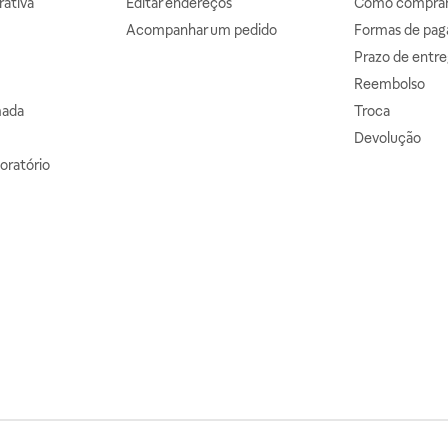
ativa
Editar endereços
Como comprar 
Acompanhar um pedido
Formas de pa
Prazo de entre
Reembolso
mada
Troca
Devolução
oratório