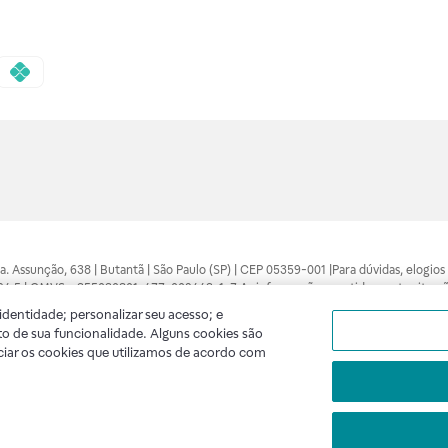
 Sra. Assunção, 638 | Butantã | São Paulo (SP) | CEP 05359-001 |Para dúvidas, elogi
7094.5 | CMVS - 355030801-477-002443-1-7 As informações contidas neste site n
médico está apto a diagnosticar qualquer problema de saúde e prescrever o trata
dentidade; personalizar seu acesso; e
 compras feitas pela internet. Maiores esclarecimentos, consultar o site: www.anv
o de sua funcionalidade. Alguns cookies são
lidade. A privacidade e a segurança dos clientes são compromissos da Raia Droga
ciar os cookies que utilizamos de acordo com
A
Raia
segue as determinações da