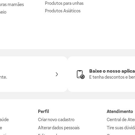
Produtos para unhas
uras mamães
Produtos Asiáticos
seio
Baixe o nosso aplica
nte.
E tenha descontos e ben
Perfil
Atendimento
aúde
Criar novo cadastro
Central de At
e
Alterar dados pessoais
Tire suas dúvi