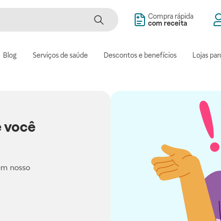
Compra rápida
com receita
Blog
Serviços de saúde
Descontos e benefícios
Lojas par
 você
em nosso