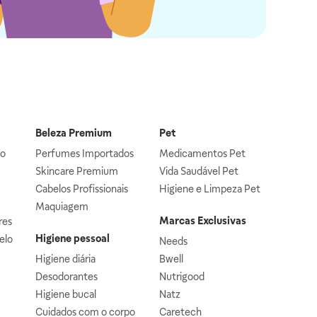
Beleza Premium
Pet
lo
Perfumes Importados
Medicamentos Pet
Skincare Premium
Vida Saudável Pet
Cabelos Profissionais
Higiene e Limpeza Pet
Maquiagem
Marcas Exclusivas
res
Higiene pessoal
elo
Needs
Higiene diária
Bwell
Desodorantes
Nutrigood
Higiene bucal
Natz
Cuidados com o corpo
Caretech