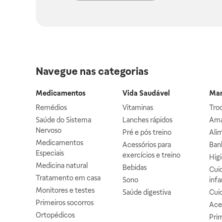
Navegue nas categorias
Medicamentos
Vida Saudável
Mam
Remédios
Vitaminas
Troc
Saúde do Sistema
Lanches rápidos
Ama
Nervoso
Pré e pós treino
Alim
Medicamentos
Acessórios para
Banh
Especiais
exercícios e treino
Higi
Medicina natural
Bebidas
Cuid
Tratamento em casa
Sono
infa
Monitores e testes
Saúde digestiva
Cui
Primeiros socorros
Ace
Ortopédicos
Prim