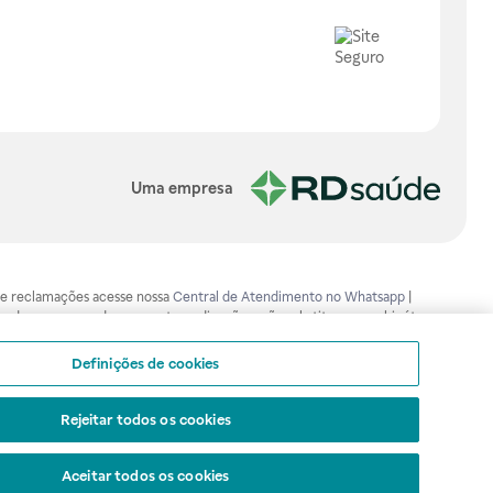
Uma empresa
os e reclamações acesse nossa
Central de Atendimento no Whatsapp
|
ão devem ser usadas para automedicação e não substituem, em hipótese
mento adequado. Ao persistirem os sintomas, um médico deverá ser
isa.gov.br . A Raia Drogasil SA trabalha com as tecnologias mais avançadas
Definições de cookies
sil SA. Todos os pedidos efetuados estão sujeitos à confirmação da
Rejeitar todos os cookies
Aceitar todos os cookies