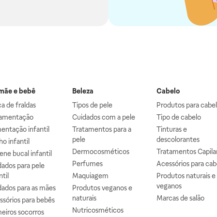
ãe e bebê
Beleza
Cabelo
a de fraldas
Tipos de pele
Produtos para cabe
mentação
Cuidados com a pele
Tipo de cabelo
entação infantil
Tratamentos para a
Tinturas e
pele
descolorantes
o infantil
Dermocosméticos
Tratamentos Capila
ene bucal infantil
Perfumes
Acessórios para cab
ados para pele
ntil
Maquiagem
Produtos naturais e
veganos
dados para as mães
Produtos veganos e
naturais
Marcas de salão
ssórios para bebês
Nutricosméticos
eiros socorros