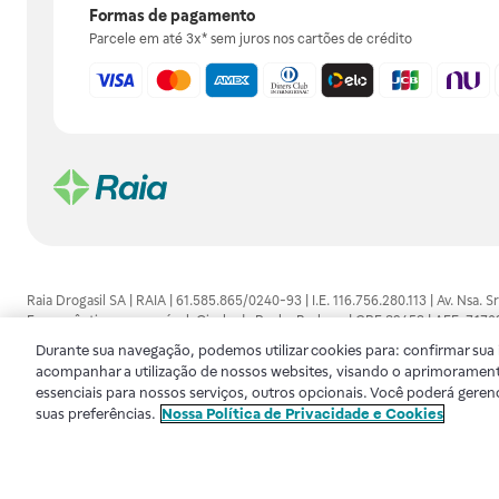
Formas de pagamento
Parcele em até 3x* sem juros nos cartões de crédito
Raia Drogasil SA | RAIA | 61.585.865/0240-93 | I.E. 116.756.280.113 | Av. Nsa.
Farmacêutico responsável: Gisele da Penha Barbosa | CRF 89453 | AFE: 7.1
alguma, as orientações dadas pelo profissional da área médica. Somente o 
Durante sua navegação, podemos utilizar cookies para: confirmar sua i
consultado. Os preços e promoções divulgados no site são válidos apenas para
acompanhar a utilização de nossos websites, visando o aprimorament
de proteção de dados, para que você possa realizar suas compras com tranqüi
essenciais para nossos serviços, outros opcionais. Você poderá geren
disponibilidade de produto em nosso estoque.
suas preferências.
Nossa Política de Privacidade e Cookies