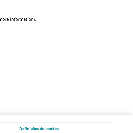
 more information)
.
Definições de cookies