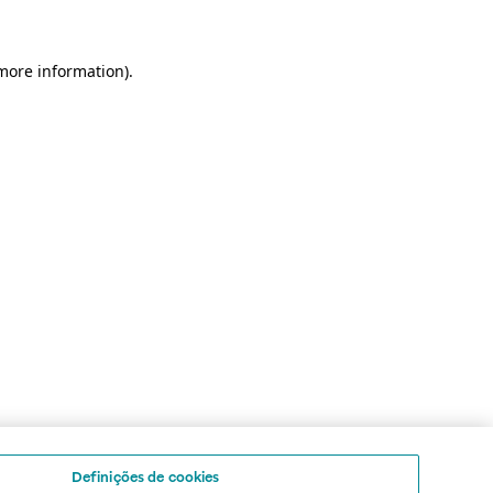
 more information)
.
Definições de cookies