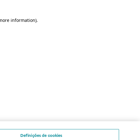
 more information)
.
Definições de cookies