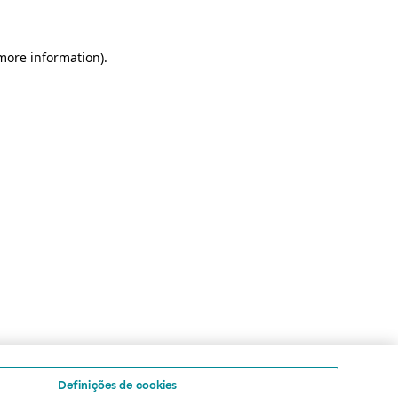
 more information)
.
Definições de cookies