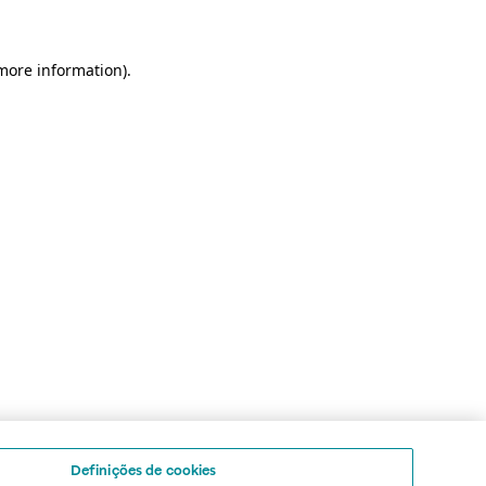
 more information)
.
Definições de cookies