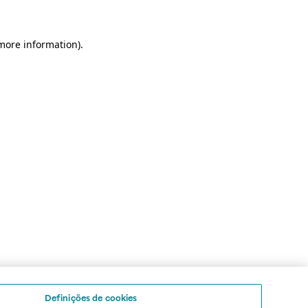
 more information)
.
Definições de cookies