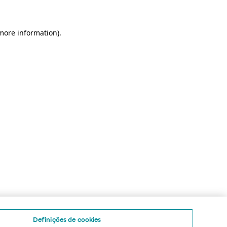
 more information)
.
Definições de cookies