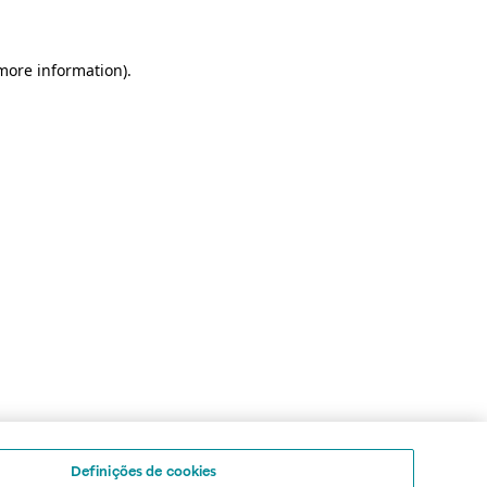
 more information)
.
Definições de cookies