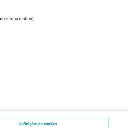
 more information)
.
Definições de cookies