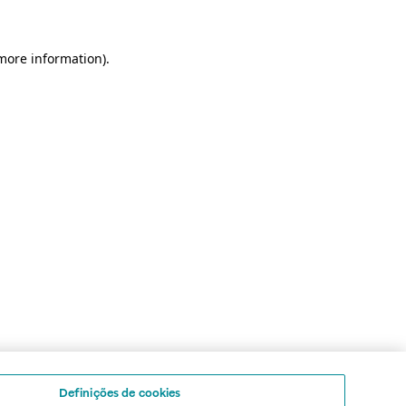
 more information)
.
Definições de cookies