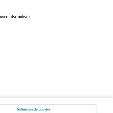
 more information)
.
Definições de cookies